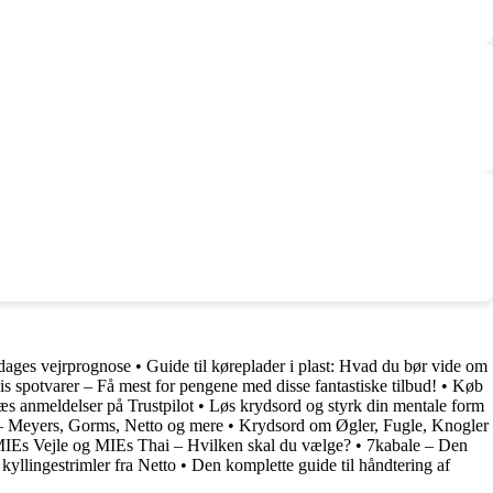
-dages vejrprognose
•
Guide til køreplader i plast: Hvad du bør vide om
is spotvarer – Få mest for pengene med disse fantastiske tilbud!
•
Køb
s anmeldelser på Trustpilot
•
Løs krydsord og styrk din mentale form
 – Meyers, Gorms, Netto og mere
•
Krydsord om Øgler, Fugle, Knogler
 MIEs Vejle og MIEs Thai – Hvilken skal du vælge?
•
7kabale – Den
 kyllingestrimler fra Netto
•
Den komplette guide til håndtering af