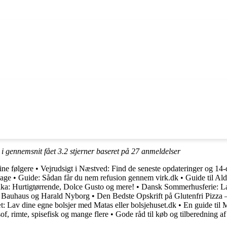
 i gennemsnit fået
3.2
stjerner baseret på
27
anmeldelser
ine følgere
•
Vejrudsigt i Næstved: Find de seneste opdateringer og 14
gage
•
Guide: Sådan får du nem refusion gennem virk.dk
•
Guide til Ald
lka: Hurtigtørrende, Dolce Gusto og mere!
•
Dansk Sommerhusferie: Læ
ix, Bauhaus og Harald Nyborg
•
Den Bedste Opskrift på Glutenfri Pizza
æt: Lav dine egne bolsjer med Matas eller bolsjehuset.dk
•
En guide til
of, rimte, spisefisk og mange flere
•
Gode råd til køb og tilberedning af