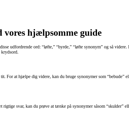
d vores hjælpsomme guide
f disse udfordrende ord: “løfte,” “byrde,” “løfte synonym” og så videre
t krydsord.
r tit. For at hjælpe dig videre, kan du bruge synonymer som “bebude” ell
det rigtige svar, kan du prøve at tænke på synonymer såsom “skulder” e