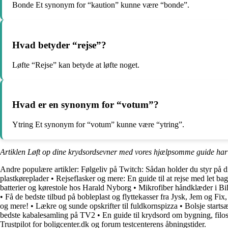
Bonde Et synonym for “kaution” kunne være “bonde”.
Hvad betyder “rejse”?
Løfte “Rejse” kan betyde at løfte noget.
Hvad er en synonym for “votum”?
Ytring Et synonym for “votum” kunne være “ytring”.
Artiklen Løft op dine krydsordsevner med vores hjælpsomme guide har
Andre populære artikler:
Følgeliv på Twitch: Sådan holder du styr på d
plastkøreplader
•
Rejseflasker og mere: En guide til at rejse med let ba
batterier og kørestole hos Harald Nyborg
•
Mikrofiber håndklæder i Bi
•
Få de bedste tilbud på bobleplast og flyttekasser fra Jysk, Jem og F
og mere!
•
Lækre og sunde opskrifter til fuldkornspizza
•
Bolsje starts
bedste kabalesamling på TV2
•
En guide til krydsord om bygning, filos
Trustpilot for boligcenter.dk og forum testcenterens åbningstider.