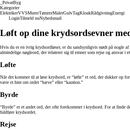
_
PrivatByg
Kategorier
Elektriker
VVS
Murer
Tømrer
Maler
Gulv
Tag
Kloak
Rådgivning
Energi
Login
Tilmeld nu
Nyhedsmail
Løft op dine krydsordsevner me
Hvis du er en ivrig krydsordløser, er du sandsynligvis stødt på nogle a
almindelige nøgleord, der relaterer sig til emner som rejse og ansvar i e
Løfte
Når det kommer til at løse krydsord, er “løfte” et ord, der dukker op fo
være et hint om ordet “hæve” eller “kaution.”
Byrde
“Byrde” er et andet ord, der ofte forekommer i krydsord. For at finde 
fuldføre krydsordet.
Rejse