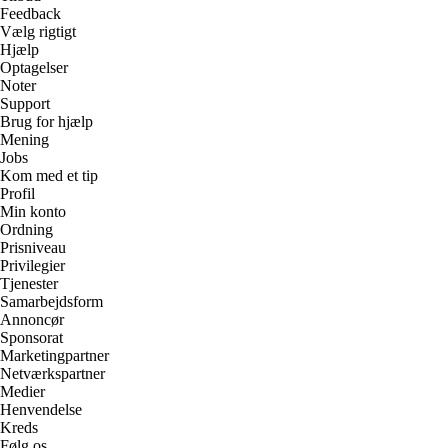
Feedback
Vælg rigtigt
Hjælp
Optagelser
Noter
Support
Brug for hjælp
Mening
Jobs
Kom med et tip
Profil
Min konto
Ordning
Prisniveau
Privilegier
Tjenester
Samarbejdsform
Annoncør
Sponsorat
Marketingpartner
Netværkspartner
Medier
Henvendelse
Kreds
Følg os