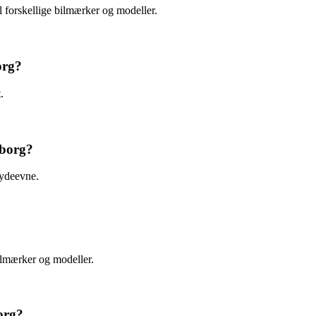
il forskellige bilmærker og modeller.
org?
.
yborg?
 ydeevne.
bilmærker og modeller.
org?