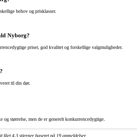
rskellige behov og prisklasser.
rald Nyborg?
encedygtige priser, god kvalitet og forskellige valgmuligheder.
g?
eret til din dør.
e og størrelse, men de er generelt konkurrencedygtige.
it fået
4.3
stjerner baseret på
19
anmeldelser