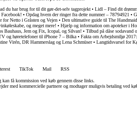
 du har brug for til dit gør-det-selv tagprojekt
•
Lidl – Find dit drøm
å Facebook!
•
Opdag hvem der ringer fra dette nummer – 78794921
•
G
r for Netto i Gråsten og Vejen
•
Den ultimative guide til The Handmaids
vinkøleskabe, og meget mere!
•
Hjælp og information om apoteker i Hor
hos Bauhaus, Jem og Fix, Icopal, og Silvan!
•
Tilbud på dåse sodavand 
V og høretelefoner til iPhone 7 – Bilka
•
Fakta om Arbejdsmiljø 2017:
istine Virén, DR Hammerslag og Lena Schmüser
•
Langtidsvarsel for Kø
terest
TikTok
Mail
RSS
, og kan få kommission ved køb gennem disse links.
jder med kommercielle partnere og modtager muligvis betaling ved køb.