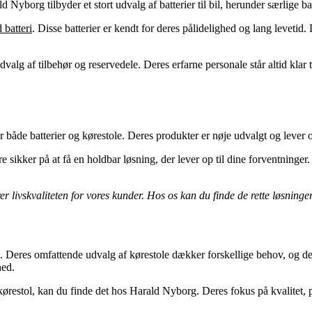
ald Nyborg tilbyder et stort udvalg af batterier til bil, herunder særlige b
 batteri
. Disse batterier er kendt for deres pålidelighed og lang levetid.
alg af tilbehør og reservedele. Deres erfarne personale står altid klar t
 både batterier og kørestole. Deres produkter er nøje udvalgt og lever op
 sikker på at få en holdbar løsning, der lever op til dine forventninger
rer livskvaliteten for vores kunder. Hos os kan du finde de rette løsninge
il. Deres omfattende udvalg af kørestole dækker forskellige behov, og de
hed.
er kørestol, kan du finde det hos Harald Nyborg. Deres fokus på kvalitet,