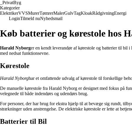
_
PrivatByg
Kategorier
Elektriker
VVS
Murer
Tømrer
Maler
Gulv
Tag
Kloak
Rådgivning
Energi
Login
Tilmeld nu
Nyhedsmail
Køb batterier og kørestole hos 
Harald Nyborg
er en kendt leverandør af kørestole og batterier til bi
med nedsat funktionsevne.
Kørestole
Harald Nyborg
har et omfattende udvalg af kørestole til forskellige be
De manuelle kørestole fra Harald Nyborg er designet med fokus på funkti
velegnede til både indendørs og udendørs brug.
For personer, der har brug for ekstra hjælp til at bevæge sig rundt, til
strækninger uden anstrengelse. De elektriske kørestole er lette at betje
Batterier til Bil