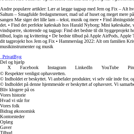
Andre populære artikler:
Lær at lægge tagpap med Jem og Fix – Alt hvad
Saltum – Smagfulde fredagsmenuer, mad ud af huset og meget mere p
sangen Mæ siger det lille lam – tekst, musik og mere
•
Find åbningstide
det.
•
Find det perfekte køleskab hos Harald Nyborg: Mini køleskabe, 
vindspærre, skotrende og tagpap: Find det bedste til dit byggeprojekt 
tilbud, login og kvittering
•
De bedste tilbud på Apple AirPods, Apple T
dit tagprojekt hos Jem og Fix
•
Hammerslag 2022: Alt om familien Kr
musikinstrumenter og musik
_
PrivatByg
Del og hjælp
X
Facebook
Instagram
LinkedIn
YouTube
Pin
© Respekter venligst ophavsretten.
© Indholdet er beskyttet. Vi anbefaler produkter, vi selv står inde for
© Indholdet på denne hjemmeside er beskyttet af ophavsret. Vi samarbe
Bliv klogere på os
Vores historie
Hvad vi står for
Vores folk
Bidrag økonomisk
Kontorsteder
Oplæg
Gaver
Tilbud