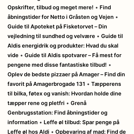
Opskrifter, tilbud og meget mere!
•
Find
åbningstider for Netto i Gråsten og Vejen
•
Guide til Apoteket på Fisketorvet – Din
vejledning til sundhed og velvære
•
Guide til
Aldis energidrik og produkter: Hvad du skal
vide
•
Guide til Aldis spotvarer – Få mest for
pengene med disse fantastiske tilbud!
•
Oplev de bedste pizzaer på Amager – Find din
favorit på Amagerbrogade 131
•
Tæpperens
til bilka, føtex og vanish: Hvordan holde dine
tæpper rene og pletfri
•
Grenå
Genbrugsstation: Find åbningstider og
information
•
Leffe øl tilbud: Spar penge på
Leffe øl hos Aldi
•
Opbevaring af mad: Find de