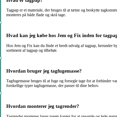
Hvad er tagpap?
Tagpap er et materiale, der bruges til at tætne og beskytte tagkonst
monteres på både flade og skrå tage.
Hvad kan jeg købe hos Jem og Fix inden for tagpa
Hos Jem og Fix kan du finde et bredt udvalg af tagpap, herunder by
sortiment af tagpap og tilbehør.
Hvordan bruger jeg tagfugemasse?
Tagfugemasse bruges til at fuge og forsegle tage for at forhindre v
forskellige typer tagfugemasse, der passer til dine behov.
Hvordan monterer jeg tagrender?
Tagrender monteres langs tagets kanter for at opsamle og lede regn