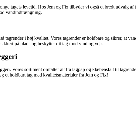
ge tagets levetid. Hos Jem og Fix tilbyder vi også et bredt udvalg af ta
 mod vandindtrængning.
så tagrender i høj kvalitet. Vores tagrender er holdbare og sikrer, at va
 sikkert på plads og beskytter dit tag mod vind og vejr.
yggeri
ggeri. Vores sortiment omfatter alt fra tagpap og klæbeasfalt til tagrend
Byg et holdbart tag med kvalitetsmaterialer fra Jem og Fix!