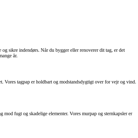
e og sikre indendørs. Når du bygger eller renoverer dit tag, er det
 mange år.
tet. Vores tagpap er holdbart og modstandsdygtigt over for vejr og vind.
t tag mod fugt og skadelige elementer. Vores murpap og sternkapsler er