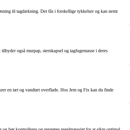
øsning til tagdækning. Det fås i forskellige tykkelser og kan nemt
x tilbyder også murpap, sternkapsel og tagfugemasse i deres
ikrer en tæt og vandtæt overflade. Hos Jem og Fix kan du finde
 og bør kontrolleres og rengøres regelmæssigt for at sikre optimal