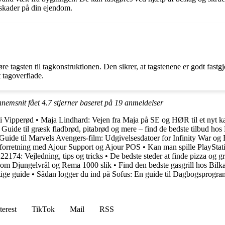
dskader på din ejendom.
gøre tagsten til tagkonstruktionen. Den sikrer, at tagstenene er godt fast
t tagoverflade.
ennemsnit fået
4.7
stjerner baseret på
19
anmeldelser
 i Vipperød
•
Maja Lindhard: Vejen fra Maja på SE og HØR til et nyt ka
•
Guide til græsk fladbrød, pitabrød og mere – find de bedste tilbud hos
Guide til Marvels Avengers-film: Udgivelsesdatoer for Infinity War 
 forretning med Ajour Support og Ajour POS
•
Kan man spille PlayStati
2174: Vejledning, tips og tricks
•
De bedste steder at finde pizza og g
r som Djungelvrål og Rema 1000 slik
•
Find den bedste gasgrill hos Bilka
tige guide
•
Sådan logger du ind på Sofus: En guide til Dagbogsprogr
terest
TikTok
Mail
RSS