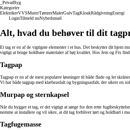
_
PrivatByg
Kategorier
Elektriker
VVS
Murer
Tømrer
Maler
Gulv
Tag
Kloak
Rådgivning
Energi
Login
Tilmeld nu
Nyhedsmail
Alt, hvad du behøver til dit tag
Et tag er en af de vigtigste elementer i et hus. Det beskytter dit hjem mo
vigtigt at bruge holdbare materialer af høj kvalitet. Hos Jem og Fix finde
Tagpap
Tagpap er en af de mest populære løsninger til både flade og let skråne
Vi har både tagpap med klæbeasfalt og bygningsasfalt, der sikrer en sol
Murpap og sternkapsel
Når du bygger et tag, er det vigtigt at sørge for den rette fugtbeskytte
nemme at installere og vil sikre, at dit tag forbliver tørt og holdbart i ma
Tagfugemasse