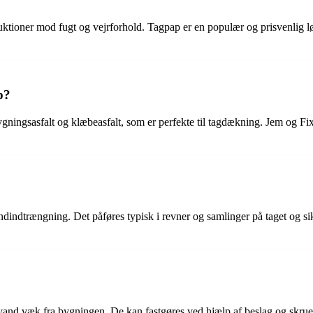
ruktioner mod fugt og vejrforhold. Tagpap er en populær og prisvenlig l
p?
gningsasfalt og klæbeasfalt, som er perfekte til tagdækning. Jem og Fi
andindtrængning. Det påføres typisk i revner og samlinger på taget og s
vand væk fra bygningen. De kan fastgøres ved hjælp af beslag og skruer