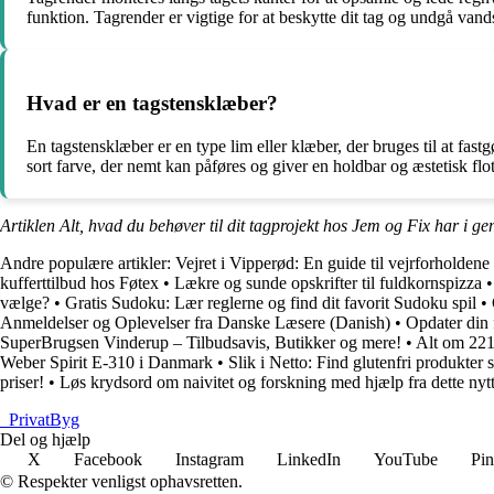
funktion. Tagrender er vigtige for at beskytte dit tag og undgå van
Hvad er en tagstensklæber?
En tagstensklæber er en type lim eller klæber, der bruges til at fast
sort farve, der nemt kan påføres og giver en holdbar og æstetisk flo
Artiklen Alt, hvad du behøver til dit tagprojekt hos Jem og Fix har i g
Andre populære artikler:
Vejret i Vipperød: En guide til vejrforholdene
kufferttilbud hos Føtex
•
Lækre og sunde opskrifter til fuldkornspizza
vælge?
•
Gratis Sudoku: Lær reglerne og find dit favorit Sudoku spil
•
Anmeldelser og Oplevelser fra Danske Læsere (Danish)
•
Opdater din
SuperBrugsen Vinderup – Tilbudsavis, Butikker og mere!
•
Alt om 2212
Weber Spirit E-310 i Danmark
•
Slik i Netto: Find glutenfri produkte
priser!
•
Løs krydsord om naivitet og forskning med hjælp fra dette nyt
_
PrivatByg
Del og hjælp
X
Facebook
Instagram
LinkedIn
YouTube
Pin
© Respekter venligst ophavsretten.