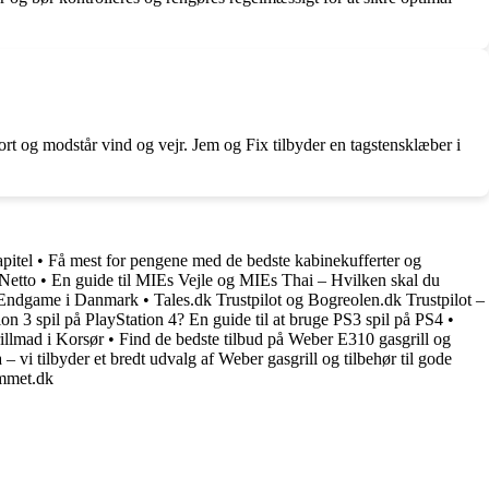
gjort og modstår vind og vejr. Jem og Fix tilbyder en tagstensklæber i
pitel
•
Få mest for pengene med de bedste kabinekufferter og
 Netto
•
En guide til MIEs Vejle og MIEs Thai – Hvilken skal du
og Endgame i Danmark
•
Tales.dk Trustpilot og Bogreolen.dk Trustpilot –
on 3 spil på PlayStation 4? En guide til at bruge PS3 spil på PS4
•
rillmad i Korsør
•
Find de bedste tilbud på Weber E310 gasgrill og
 – vi tilbyder et bredt udvalg af Weber gasgrill og tilbehør til gode
ammet.dk