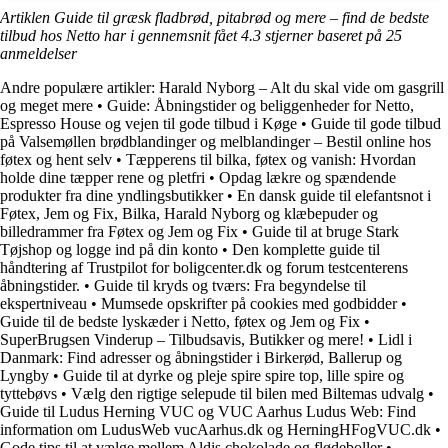
Artiklen Guide til græsk fladbrød, pitabrød og mere – find de bedste
tilbud hos Netto har i gennemsnit fået
4.3
stjerner baseret på
25
anmeldelser
Andre populære artikler:
Harald Nyborg – Alt du skal vide om gasgrill
og meget mere
•
Guide: Åbningstider og beliggenheder for Netto,
Espresso House og vejen til gode tilbud i Køge
•
Guide til gode tilbud
på Valsemøllen brødblandinger og melblandinger – Bestil online hos
føtex og hent selv
•
Tæpperens til bilka, føtex og vanish: Hvordan
holde dine tæpper rene og pletfri
•
Opdag lækre og spændende
produkter fra dine yndlingsbutikker
•
En dansk guide til elefantsnot i
Føtex, Jem og Fix, Bilka, Harald Nyborg og klæbepuder og
billedrammer fra Føtex og Jem og Fix
•
Guide til at bruge Stark
Tøjshop og logge ind på din konto
•
Den komplette guide til
håndtering af Trustpilot for boligcenter.dk og forum testcenterens
åbningstider.
•
Guide til kryds og tværs: Fra begyndelse til
ekspertniveau
•
Mumsede opskrifter på cookies med godbidder
•
Guide til de bedste lyskæder i Netto, føtex og Jem og Fix
•
SuperBrugsen Vinderup – Tilbudsavis, Butikker og mere!
•
Lidl i
Danmark: Find adresser og åbningstider i Birkerød, Ballerup og
Lyngby
•
Guide til at dyrke og pleje spire spire top, lille spire og
tyttebøvs
•
Vælg den rigtige selepude til bilen med Biltemas udvalg
•
Guide til Ludus Herning VUC og VUC Aarhus Ludus Web: Find
information om LudusWeb vucAarhus.dk og HerningHFogVUC.dk
•
Gode tips til at vælge mellem Aldis chokolade og flødeboller
•