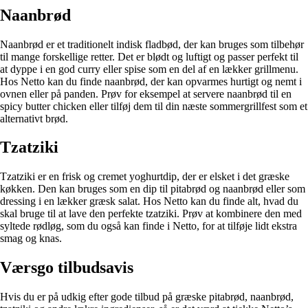
Naanbrød
Naanbrød er et traditionelt indisk fladbød, der kan bruges som tilbehør
til mange forskellige retter. Det er blødt og luftigt og passer perfekt til
at dyppe i en god curry eller spise som en del af en lækker grillmenu.
Hos Netto kan du finde naanbrød, der kan opvarmes hurtigt og nemt i
ovnen eller på panden. Prøv for eksempel at servere naanbrød til en
spicy butter chicken eller tilføj dem til din næste sommergrillfest som et
alternativt brød.
Tzatziki
Tzatziki er en frisk og cremet yoghurtdip, der er elsket i det græske
køkken. Den kan bruges som en dip til pitabrød og naanbrød eller som
dressing i en lækker græsk salat. Hos Netto kan du finde alt, hvad du
skal bruge til at lave den perfekte tzatziki. Prøv at kombinere den med
syltede rødløg, som du også kan finde i Netto, for at tilføje lidt ekstra
smag og knas.
Værsgo tilbudsavis
Hvis du er på udkig efter gode tilbud på græske pitabrød, naanbrød,