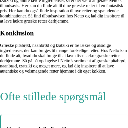
tzatziki og andre lækre ingredienser, så er det værd at tjekke Netto’s
tilbudsavis. Her kan du finde alt til dine græske retter til en fantastisk
pris. Her kan du også finde inspiration til nye retter og spændende
kombinationer. Så find tilbudsavisen hos Netto og lad dig inspirere til
at lave lækre græske retter derhjemme.
Konklusion
Græske pitabrød, naanbrød og tzatziki er tre lækre og alsidige
ingredienser, der kan bruges til mange forskellige retter. Hos Netto kan
du finde alt, hvad du skal bruge til at lave disse lækre græske retter
derhjemme. Så gå på opdagelse i Netto’s sortiment af græske pitabrød,
naanbrød, tzatziki og meget mere, og lad dig inspirere til at lave
autentiske og velsmagende retter hjemme i dit eget køkken.
Ofte stillede spørgsmål