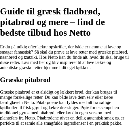
Guide til græsk fladbrød,
pitabrød og mere – find de
bedste tilbud hos Netto
Er du på udkig efter lækre opskrifter, der både er nemme at lave og
smager fantastisk? Så skal du prøve at lave retter med græske pitabrød,
naanbrød og tzatziki. Hos Netto kan du finde alt, hvad du skal bruge til
disse retter. Læs med her og bliv inspireret til at lave lækre og
autentiske græske retter hjemme i dit eget køkken.
Græske pitabrød
Græske pitabrød er et alsidigt og lækkert brød, der kan bruges til
mange forskellige retter. Du kan både lave dem selv eller købe
færdiglavet i Netto. Pitabrødene kan fyldes med alt fra saftige
kødboller til frisk grønt og lækre dressinger. Prøv for eksempel en
traditionel gyros med pitabrød, eller lav din egen version med
plantefars fra Netto. Pitabrødene giver en dejlig autentisk smag og er
perfekte til at samle alle smagfulde ingredienser i en praktisk pakke.