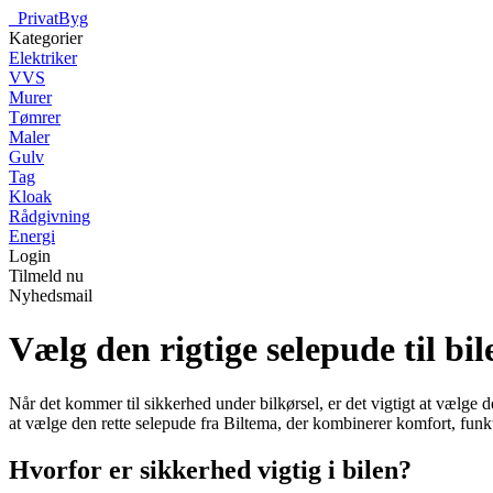
_
PrivatByg
Kategorier
Elektriker
VVS
Murer
Tømrer
Maler
Gulv
Tag
Kloak
Rådgivning
Energi
Login
Tilmeld nu
Nyhedsmail
Vælg den rigtige selepude til bi
Når det kommer til sikkerhed under bilkørsel, er det vigtigt at vælge d
at vælge den rette selepude fra Biltema, der kombinerer komfort, funkt
Hvorfor er sikkerhed vigtig i bilen?