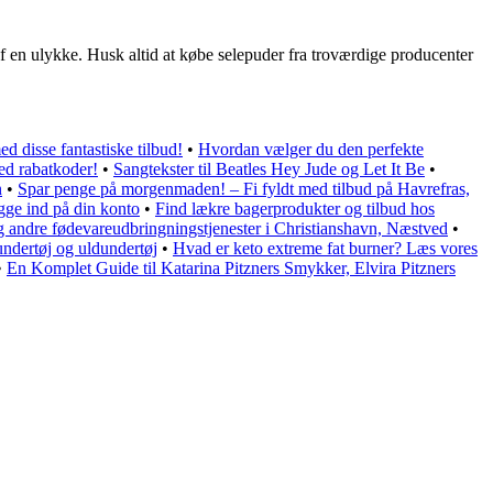
e af en ulykke. Husk altid at købe selepuder fra troværdige producenter
d disse fantastiske tilbud!
•
Hvordan vælger du den perfekte
ed rabatkoder!
•
Sangtekster til Beatles Hey Jude og Let It Be
•
n
•
Spar penge på morgenmaden! – Fi fyldt med tilbud på Havrefras,
gge ind på din konto
•
Find lækre bagerprodukter og tilbud hos
 og andre fødevareudbringningstjenester i Christianshavn, Næstved
•
undertøj og uldundertøj
•
Hvad er keto extreme fat burner? Læs vores
•
En Komplet Guide til Katarina Pitzners Smykker, Elvira Pitzners