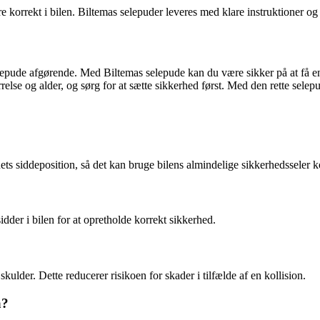
 korrekt i bilen. Biltemas selepuder leveres med klare instruktioner og 
elepude afgørende. Med Biltemas selepude kan du være sikker på at få en
ørrelse og alder, og sørg for at sætte sikkerhed først. Med den rette sele
ets siddeposition, så det kan bruge bilens almindelige sikkerhedsseler k
dder i bilen for at opretholde korrekt sikkerhed.
skulder. Dette reducerer risikoen for skader i tilfælde af en kollision.
a?