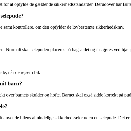
iceret for at opfylde de gældende sikkerhedsstandarder. Derudover har Bi
 selepude?
jde samt kontrollere, om den opfylder de lovbestemte sikkerhedskrav.
uden. Normalt skal selepuden placeres på bagsædet og fastgøres ved hjælp
e, når de rejser i bil.
mit barn?
orrekt over barnets skulder og hofte. Barnet skal også sidde korrekt på
ele?
t anvende bilens almindelige sikkerhedsseler uden en selepude. Det er d