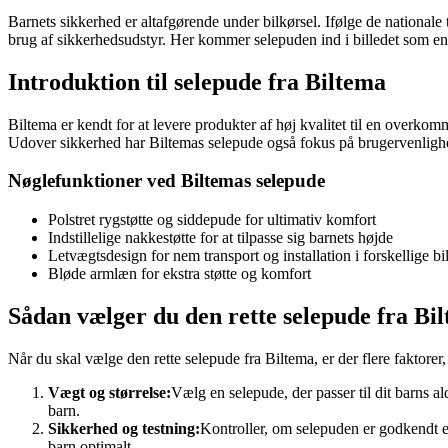
Barnets sikkerhed er altafgørende under bilkørsel. Ifølge de nationale
brug af sikkerhedsudstyr. Her kommer selepuden ind i billedet som en 
Introduktion til selepude fra Biltema
Biltema er kendt for at levere produkter af høj kvalitet til en overko
Udover sikkerhed har Biltemas selepude også fokus på brugervenlighed 
Nøglefunktioner ved Biltemas selepude
Polstret rygstøtte og siddepude for ultimativ komfort
Indstillelige nakkestøtte for at tilpasse sig barnets højde
Letvægtsdesign for nem transport og installation i forskellige bi
Bløde armlæn for ekstra støtte og komfort
Sådan vælger du den rette selepude fra Bi
Når du skal vælge den rette selepude fra Biltema, er der flere faktorer, 
Vægt og størrelse:
Vælg en selepude, der passer til dit barns ald
barn.
Sikkerhed og testning:
Kontroller, om selepuden er godkendt ef
barn optimalt.