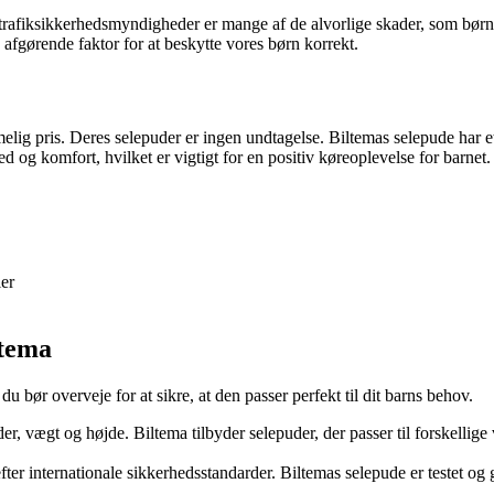
 trafiksikkerhedsmyndigheder er mange af de alvorlige skader, som børn p
afgørende faktor for at beskytte vores børn korrekt.
mmelig pris. Deres selepuder er ingen undtagelse. Biltemas selepude har 
og komfort, hvilket er vigtigt for en positiv køreoplevelse for barnet.
ler
ltema
du bør overveje for at sikre, at den passer perfekt til dit barns behov.
er, vægt og højde. Biltema tilbyder selepuder, der passer til forskellige v
ter internationale sikkerhedsstandarder. Biltemas selepude er testet og g