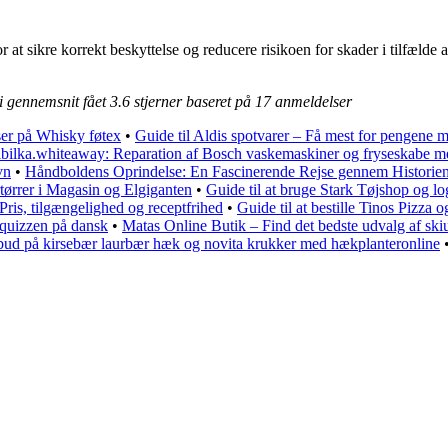
or at sikre korrekt beskyttelse og reducere risikoen for skader i tilfæld
 i gennemsnit fået
3.6
stjerner baseret på
17
anmeldelser
ser på Whisky føtex
•
Guide til Aldis spotvarer – Få mest for pengene me
lbilka.whiteaway: Reparation af Bosch vaskemaskiner og fryseskabe m
vn
•
Håndboldens Oprindelse: En Fascinerende Rejse gennem Historie
tørrer i Magasin og Elgiganten
•
Guide til at bruge Stark Tøjshop og lo
Pris, tilgængelighed og receptfrihed
•
Guide til at bestille Tinos Pizza
 quizzen på dansk
•
Matas Online Butik – Find det bedste udvalg af ski
ilbud på kirsebær laurbær hæk og novita krukker med hækplanteronline