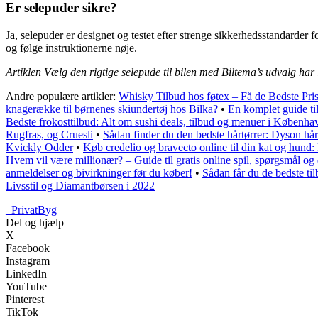
Er selepuder sikre?
Ja, selepuder er designet og testet efter strenge sikkerhedsstandarder f
og følge instruktionerne nøje.
Artiklen Vælg den rigtige selepude til bilen med Biltema’s udvalg har
Andre populære artikler:
Whisky Tilbud hos føtex – Få de Bedste Pri
knagerække til børnenes skiundertøj hos Bilka?
•
En komplet guide ti
Bedste frokosttilbud: Alt om sushi deals, tilbud og menuer i Københa
Rugfras, og Cruesli
•
Sådan finder du den bedste hårtørrer: Dyson hår
Kvickly Odder
•
Køb credelio og bravecto online til din kat og hund: 
Hvem vil være millionær? – Guide til gratis online spil, spørgsmål og
anmeldelser og bivirkninger før du køber!
•
Sådan får du de bedste t
Livsstil og Diamantbørsen i 2022
_
PrivatByg
Del og hjælp
X
Facebook
Instagram
LinkedIn
YouTube
Pinterest
TikTok