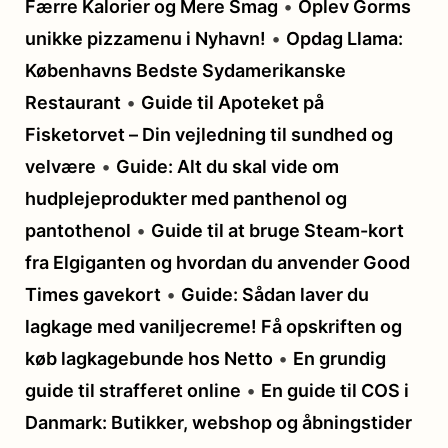
Færre Kalorier og Mere Smag
•
Oplev Gorms
unikke pizzamenu i Nyhavn!
•
Opdag Llama:
Københavns Bedste Sydamerikanske
Restaurant
•
Guide til Apoteket på
Fisketorvet – Din vejledning til sundhed og
velvære
•
Guide: Alt du skal vide om
hudplejeprodukter med panthenol og
pantothenol
•
Guide til at bruge Steam-kort
fra Elgiganten og hvordan du anvender Good
Times gavekort
•
Guide: Sådan laver du
lagkage med vaniljecreme! Få opskriften og
køb lagkagebunde hos Netto
•
En grundig
guide til strafferet online
•
En guide til COS i
Danmark: Butikker, webshop og åbningstider