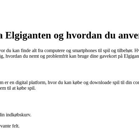
ra Elgiganten og hvordan du anv
r du kan finde alt fra computere og smartphones til spil og tilbehør. H
 dig, hvordan du nemt og problemfrit kan bruge dine gavekort på Elgigan
am er en digital platform, hvor du kan købe og downloade spil til din c
m til at købe spil.
 din indkøbskurv.
ante felt.