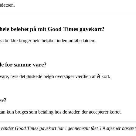
sdatoen.
r hele beløbet på mit Good Times gavekort?
is du ikke bruger hele beløbet inden udløbsdatoen.
ale for samme vare?
vare, hvis det ønskede beløb overstiger værdien af ét kort.
er?
kan kun bruges som betaling hos de steder, der accepterer kortet.
anvender Good Times gavekort har i gennemsnit fået
3.9
stjerner basere