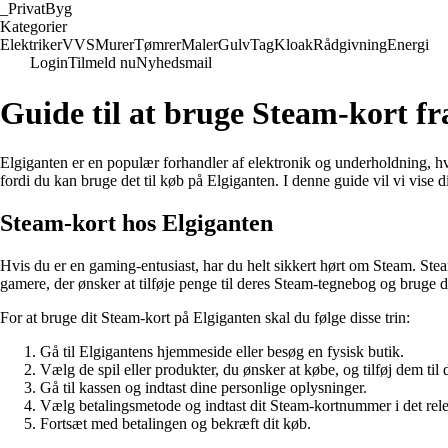
_
PrivatByg
Kategorier
Elektriker
VVS
Murer
Tømrer
Maler
Gulv
Tag
Kloak
Rådgivning
Energi
Login
Tilmeld nu
Nyhedsmail
Guide til at bruge Steam-kort f
Elgiganten er en populær forhandler af elektronik og underholdning, hvo
fordi du kan bruge det til køb på Elgiganten. I denne guide vil vi vise
Steam-kort hos Elgiganten
Hvis du er en gaming-entusiast, har du helt sikkert hørt om Steam. Ste
gamere, der ønsker at tilføje penge til deres Steam-tegnebog og bruge de
For at bruge dit Steam-kort på Elgiganten skal du følge disse trin:
Gå til Elgigantens hjemmeside eller besøg en fysisk butik.
Vælg de spil eller produkter, du ønsker at købe, og tilføj dem til
Gå til kassen og indtast dine personlige oplysninger.
Vælg betalingsmetode og indtast dit Steam-kortnummer i det relev
Fortsæt med betalingen og bekræft dit køb.