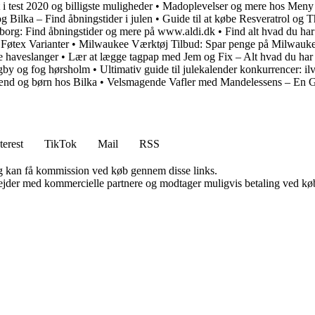
 i test 2020 og billigste muligheder
•
Madoplevelser og mere hos Meny 
g Bilka – Find åbningstider i julen
•
Guide til at købe Resveratrol og 
lborg: Find åbningstider og mere på www.aldi.dk
•
Find alt hvad du har 
 Føtex Varianter
•
Milwaukee Værktøj Tilbud: Spar penge på Milwauk
e haveslanger
•
Lær at lægge tagpap med Jem og Fix – Alt hvad du har br
ngby og fog hørsholm
•
Ultimativ guide til julekalender konkurrencer: il
mænd og børn hos Bilka
•
Velsmagende Vafler med Mandelessens – En G
terest
TikTok
Mail
RSS
, og kan få kommission ved køb gennem disse links.
jder med kommercielle partnere og modtager muligvis betaling ved køb.