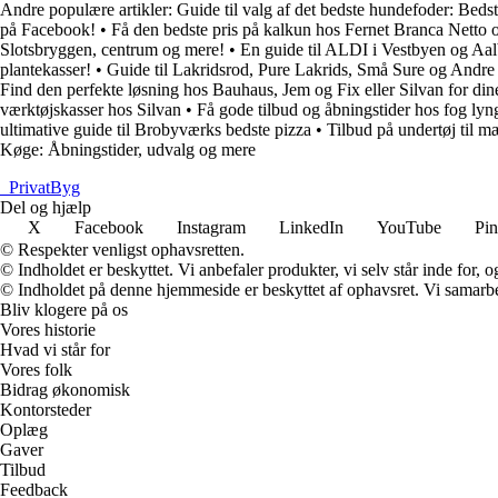
Andre populære artikler:
Guide til valg af det bedste hundefoder: Bedst
på Facebook!
•
Få den bedste pris på kalkun hos Fernet Branca Netto o
Slotsbryggen, centrum og mere!
•
En guide til ALDI i Vestbyen og Aa
plantekasser!
•
Guide til Lakridsrod, Pure Lakrids, Små Sure og Andre
Find den perfekte løsning hos Bauhaus, Jem og Fix eller Silvan for din
værktøjskasser hos Silvan
•
Få gode tilbud og åbningstider hos fog ly
ultimative guide til Brobyværks bedste pizza
•
Tilbud på undertøj til 
Køge: Åbningstider, udvalg og mere
_
PrivatByg
Del og hjælp
X
Facebook
Instagram
LinkedIn
YouTube
Pin
© Respekter venligst ophavsretten.
© Indholdet er beskyttet. Vi anbefaler produkter, vi selv står inde for
© Indholdet på denne hjemmeside er beskyttet af ophavsret. Vi samarbe
Bliv klogere på os
Vores historie
Hvad vi står for
Vores folk
Bidrag økonomisk
Kontorsteder
Oplæg
Gaver
Tilbud
Feedback