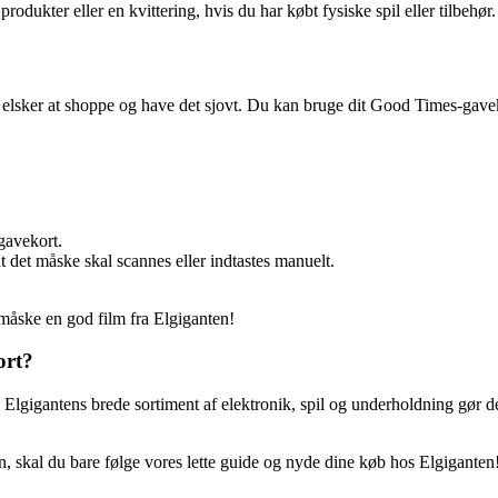
 produkter eller en kvittering, hvis du har købt fysiske spil eller tilbeh
 elsker at shoppe og have det sjovt. Du kan bruge dit Good Times-gaveko
gavekort.
det måske skal scannes eller indtastes manuelt.
r måske en god film fra Elgiganten!
ort?
igantens brede sortiment af elektronik, spil og underholdning gør det t
, skal du bare følge vores lette guide og nyde dine køb hos Elgiganten