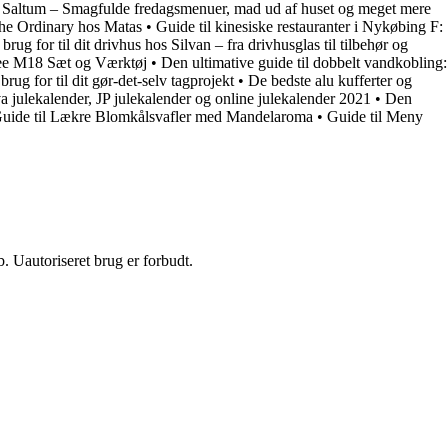
Saltum – Smagfulde fredagsmenuer, mad ud af huset og meget mere
The Ordinary hos Matas
•
Guide til kinesiske restauranter i Nykøbing F:
brug for til dit drivhus hos Silvan – fra drivhusglas til tilbehør og
ee M18 Sæt og Værktøj
•
Den ultimative guide til dobbelt vandkobling:
ug for til dit gør-det-selv tagprojekt
•
De bedste alu kufferter og
va julekalender, JP julekalender og online julekalender 2021
•
Den
uide til Lækre Blomkålsvafler med Mandelaroma
•
Guide til Meny
 Uautoriseret brug er forbudt.