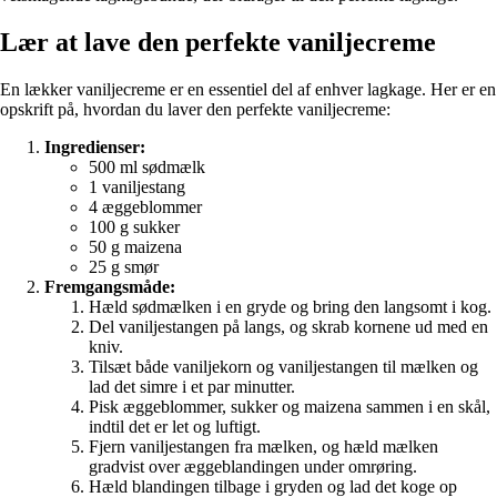
Lær at lave den perfekte vaniljecreme
En lækker vaniljecreme er en essentiel del af enhver lagkage. Her er en
opskrift på, hvordan du laver den perfekte vaniljecreme:
Ingredienser:
500 ml sødmælk
1 vaniljestang
4 æggeblommer
100 g sukker
50 g maizena
25 g smør
Fremgangsmåde:
Hæld sødmælken i en gryde og bring den langsomt i kog.
Del vaniljestangen på langs, og skrab kornene ud med en
kniv.
Tilsæt både vaniljekorn og vaniljestangen til mælken og
lad det simre i et par minutter.
Pisk æggeblommer, sukker og maizena sammen i en skål,
indtil det er let og luftigt.
Fjern vaniljestangen fra mælken, og hæld mælken
gradvist over æggeblandingen under omrøring.
Hæld blandingen tilbage i gryden og lad det koge op