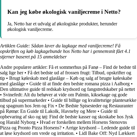
Kan jeg købe økologisk vaniljecreme i Netto?
Ja, Netto har et udvalg af økologiske produkter, herunder
økologisk vaniljecreme.
Artiklen Guide: Sådan laver du lagkage med vaniljecreme! Få
opskriften og køb lagkagebunde hos Netto har i gennemsnit fået
4.1
stjerner baseret på
15
anmeldelser
Andre populære artikler:
Få et sommerhus på Fanø – Find de bedste til
salg lige her
•
Få det bedste ud af frossen frugt: Tilbud, opskrifter og
tip
•
Brugt køleskab med glaslåge – Køb og salg af brugte køleskabe
med glaslåge
•
Guide til at finde den bedste romana pizza i Aalborg
•
Den ultimative guide til redskab krydsord og fangstredskaber på nettet
•
Svinefedt: Alt du behøver at vide om Palmin, kiksekage og gode
tilbud på supermarkeder
•
Guide til billige og kvalitetsrige plantesække
og spagnum hos Jem og Fix
•
De Bedste Spisesteder og Restauranter
på Rømø: En Guide til Lakolk, Havneby og Mere
•
Guide til
opbevaring af sko og tøj: Find de bedste kasser og skoskabe hos Jysk
og Harald Nyborg
•
Hvad er forskellen mellem Horsens Stenovns
Pizza og Pronto Pizza Horsens?
•
Arrige krydsord – Ledende guide til
at løse krydsord om vrede og irritation.
•
Lidl Bake Off: Nyd Lækkert