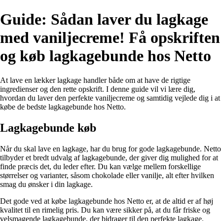
Guide: Sådan laver du lagkage
med vaniljecreme! Få opskriften
og køb lagkagebunde hos Netto
At lave en lækker lagkage handler både om at have de rigtige
ingredienser og den rette opskrift. I denne guide vil vi lære dig,
hvordan du laver den perfekte vaniljecreme og samtidig vejlede dig i at
købe de bedste lagkagebunde hos Netto.
Lagkagebunde køb
Når du skal lave en lagkage, har du brug for gode lagkagebunde. Netto
tilbyder et bredt udvalg af lagkagebunde, der giver dig mulighed for at
finde præcis det, du leder efter. Du kan vælge mellem forskellige
størrelser og varianter, såsom chokolade eller vanilje, alt efter hvilken
smag du ønsker i din lagkage.
Det gode ved at købe lagkagebunde hos Netto er, at de altid er af høj
kvalitet til en rimelig pris. Du kan være sikker på, at du får friske og
velsmagende lagkagebunde, der bidrager til den perfekte lagkage.