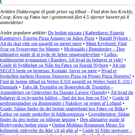
Artiklen Dukkevogne til gode priser og tilbud – Find dem hos Kvickly,
Coop, Krea og Føtex har i gennemsnit fået
4.5
stjerner baseret på
8
anmeldelser
Andre populære artikler:
De bedste pizzaer i København: Esperia
Kastrupvej, Esperia Pizza Amager og Julios Pizze
•
Harald Nyborg –
Alt du skal vide om gasgrill og meget mere
•
Mønt Krydsord: Find
Svar og Synonymer for Mønter
•
Mcdonalds i Brønderslev – Den
ultimative guide til at nyde de lækre smagsoplevelser
•
Ludus-
traditionsrigt gymnasium i Randers: Alt hvad du behøver at vide!
•
Guide til Sytilbehør og Nåle fra Føtex og Harald Nyborg
•
Alt om
SEGES heste og hestepas: Kontakt, farver og mere
•
Hvad er
forskellen mellem Horsens Stenovns Pizza og Pronto Pizza Horsens?
•
Find de bedste tilbud på Weber E310 gasgrill og Weber Spirit E-310 i
Danmark
•
Tales.dk Trustpilot og Bogreolen.dk Trustpilot –
Anmeldelser og Oplevelser fra Danske Læsere (Danish)
•
Alt hvad du
behøver til en hyggelig bålfest – find det hos Jem og Fix!
•
Guide til
genbrugspladser og åbningstider i Nakskov og resten af Lolland
•
Guide: Sådan finder du det bedste smørrebrød hos Føtex og Bilka
•
Lækre og sunde opskrifter til fuldkornspizza
•
Graviditetstest: Sådan
finder du den bedste og billigste løsning
•
Den ultimative guide til
Brobyværks bedste pizza
•
Opdag Moldaus Restaurant Menu: En
kulinarisk oplevelse du ikke vil gå glip af
•
Guide til Aldis spotvarer –