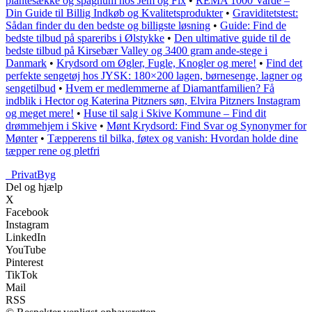
plantesække og spagnum hos Jem og Fix
•
REMA 1000 Varde –
Din Guide til Billig Indkøb og Kvalitetsprodukter
•
Graviditetstest:
Sådan finder du den bedste og billigste løsning
•
Guide: Find de
bedste tilbud på spareribs i Ølstykke
•
Den ultimative guide til de
bedste tilbud på Kirsebær Valley og 3400 gram ande-stege i
Danmark
•
Krydsord om Øgler, Fugle, Knogler og mere!
•
Find det
perfekte sengetøj hos JYSK: 180×200 lagen, børnesenge, lagner og
sengetilbud
•
Hvem er medlemmerne af Diamantfamilien? Få
indblik i Hector og Katerina Pitzners søn, Elvira Pitzners Instagram
og meget mere!
•
Huse til salg i Skive Kommune – Find dit
drømmehjem i Skive
•
Mønt Krydsord: Find Svar og Synonymer for
Mønter
•
Tæpperens til bilka, føtex og vanish: Hvordan holde dine
tæpper rene og pletfri
_
PrivatByg
Del og hjælp
X
Facebook
Instagram
LinkedIn
YouTube
Pinterest
TikTok
Mail
RSS