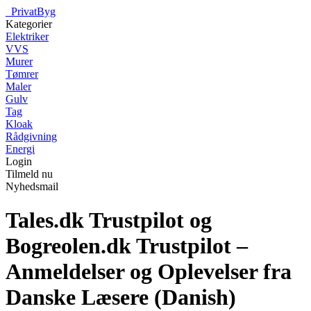
_
PrivatByg
Kategorier
Elektriker
VVS
Murer
Tømrer
Maler
Gulv
Tag
Kloak
Rådgivning
Energi
Login
Tilmeld nu
Nyhedsmail
Tales.dk Trustpilot og
Bogreolen.dk Trustpilot –
Anmeldelser og Oplevelser fra
Danske Læsere (Danish)