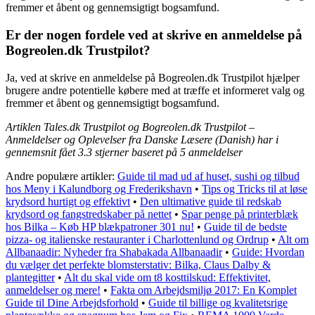
fremmer et åbent og gennemsigtigt bogsamfund.
Er der nogen fordele ved at skrive en anmeldelse på
Bogreolen.dk Trustpilot?
Ja, ved at skrive en anmeldelse på Bogreolen.dk Trustpilot hjælper
brugere andre potentielle købere med at træffe et informeret valg og
fremmer et åbent og gennemsigtigt bogsamfund.
Artiklen Tales.dk Trustpilot og Bogreolen.dk Trustpilot –
Anmeldelser og Oplevelser fra Danske Læsere (Danish) har i
gennemsnit fået
3.3
stjerner baseret på
5
anmeldelser
Andre populære artikler:
Guide til mad ud af huset, sushi og tilbud
hos Meny i Kalundborg og Frederikshavn
•
Tips og Tricks til at løse
krydsord hurtigt og effektivt
•
Den ultimative guide til redskab
krydsord og fangstredskaber på nettet
•
Spar penge på printerblæk
hos Bilka – Køb HP blækpatroner 301 nu!
•
Guide til de bedste
pizza- og italienske restauranter i Charlottenlund og Ordrup
•
Alt om
Allbanaadir: Nyheder fra Shabakada Allbanaadir
•
Guide: Hvordan
du vælger det perfekte blomsterstativ: Bilka, Claus Dalby &
plantegitter
•
Alt du skal vide om t8 kosttilskud: Effektivitet,
anmeldelser og mere!
•
Fakta om Arbejdsmiljø 2017: En Komplet
Guide til Dine Arbejdsforhold
•
Guide til billige og kvalitetsrige