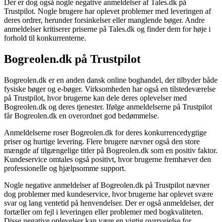
Der er dog også nogle negative anmeldelser af Tales.dk på
Trustpilot. Nogle brugere har oplevet problemer med leveringen af
deres ordrer, herunder forsinkelser eller manglende bøger. Andre
anmeldelser kritiserer priserne på Tales.dk og finder dem for høje i
forhold til konkurrenterne.
Bogreolen.dk på Trustpilot
Bogreolen.dk er en anden dansk online boghandel, der tilbyder både
fysiske bøger og e-bøger. Virksomheden har også en tilstedeværelse
på Trustpilot, hvor brugerne kan dele deres oplevelser med
Bogreolen.dk og deres tjenester. Ifølge anmeldelserne på Trustpilot
får Bogreolen.dk en overordnet god bedømmelse.
Anmeldelserne roser Bogreolen.dk for deres konkurrencedygtige
priser og hurtige levering. Flere brugere nævner også den store
mængde af tilgængelige titler på Bogreolen.dk som en positiv faktor.
Kundeservice omtales også positivt, hvor brugerne fremhæver den
professionelle og hjælpsomme support.
Nogle negative anmeldelser af Bogreolen.dk på Trustpilot nævner
dog problemer med kundeservice, hvor brugerne har oplevet svære
svar og lang ventetid på henvendelser. Der er også anmeldelser, der
fortæller om fejl i leveringen eller problemer med bogkvaliteten.
Disse negative oplevelser kan være en vigtig overvejelse for