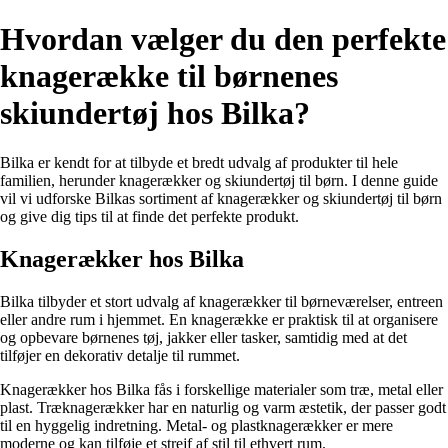
Hvordan vælger du den perfekte
knagerække til børnenes
skiundertøj hos Bilka?
Bilka er kendt for at tilbyde et bredt udvalg af produkter til hele
familien, herunder knagerækker og skiundertøj til børn. I denne guide
vil vi udforske Bilkas sortiment af knagerækker og skiundertøj til børn
og give dig tips til at finde det perfekte produkt.
Knagerækker hos Bilka
Bilka tilbyder et stort udvalg af knagerækker til børneværelser, entreen
eller andre rum i hjemmet. En knagerække er praktisk til at organisere
og opbevare børnenes tøj, jakker eller tasker, samtidig med at det
tilføjer en dekorativ detalje til rummet.
Knagerækker hos Bilka fås i forskellige materialer som træ, metal eller
plast. Træknagerækker har en naturlig og varm æstetik, der passer godt
til en hyggelig indretning. Metal- og plastknagerækker er mere
moderne og kan tilføje et strejf af stil til ethvert rum.