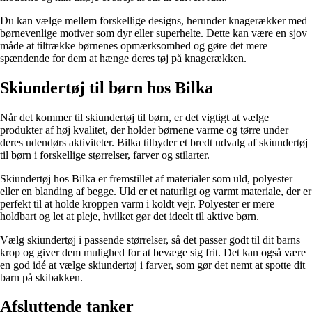
Du kan vælge mellem forskellige designs, herunder knagerækker med
børnevenlige motiver som dyr eller superhelte. Dette kan være en sjov
måde at tiltrække børnenes opmærksomhed og gøre det mere
spændende for dem at hænge deres tøj på knagerækken.
Skiundertøj til børn hos Bilka
Når det kommer til skiundertøj til børn, er det vigtigt at vælge
produkter af høj kvalitet, der holder børnene varme og tørre under
deres udendørs aktiviteter. Bilka tilbyder et bredt udvalg af skiundertøj
til børn i forskellige størrelser, farver og stilarter.
Skiundertøj hos Bilka er fremstillet af materialer som uld, polyester
eller en blanding af begge. Uld er et naturligt og varmt materiale, der er
perfekt til at holde kroppen varm i koldt vejr. Polyester er mere
holdbart og let at pleje, hvilket gør det ideelt til aktive børn.
Vælg skiundertøj i passende størrelser, så det passer godt til dit barns
krop og giver dem mulighed for at bevæge sig frit. Det kan også være
en god idé at vælge skiundertøj i farver, som gør det nemt at spotte dit
barn på skibakken.
Afsluttende tanker