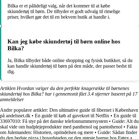
Bilka er et pålideligt valg, når det kommer til at købe
skiundertøj til børn. De tilbyder et godt udvalg til rimelige
priser, hvilket gør det til en bekvem butik at handle i.
Kan jeg købe skiundertøj til børn online hos
Bilka?
Ja, Bilka tilbyder både online shopping og fysisk butikker, så du
kan handle skiundertøj til børn på den måde, der passer bedst til
dig.
Artiklen Hvordan vælger du den perfekte knagerække til børnenes
skiundertøj hos Bilka? har i gennemsnit fået
3.4
stjerner baseret på
17
anmeldelser
Andre populære artikler:
Den ultimative guide til fibernet i København
på andelsnet.dk
•
En guide til køb af gavekort til Netflix
•
En guide til
33697010: Få styr på det danske telefonnummersystem
•
Guide: Alt du
skal vide om hudplejeprodukter med panthenol og pantothenol
•
Fakta
om Julemanden: Historien, oprindelsen og mere
•
Guide: Sådan finder
du den bedste pizza i hovedstaden og den største bamse hos Føtex
•