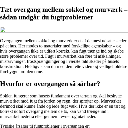
Tæt overgang mellem sokkel og murværk –
sådan undgår du fugtproblemer
Overgangen mellem sokkel og murværk er et af de mest udsatte steder
på et hus. Her mødes to materialer med forskellige egenskaber – og
hvis overgangen ikke er udført korrekt, kan fugt trænge ind og skabe
store problemer over tid. Fugt i murværket kan føre til afskalninger,
misfarvninger, frostsprængninger og i værste fald skader på husets
konstruktion. Heldigvis kan du med den rette viden og vedligeholdelse
forebygge problemerne.
Hvorfor er overgangen så sårbar?
Soklen fungerer som husets fundament over terræn og skal beskytte
murværket mod fugt fra jorden og regn, der sprøjter op. Murværket
derimod skal kunne ånde og lede fugt væk. Hvis der ikke er en tæt og
korrekt udført overgang mellem de to, kan vand trænge ind i
murværket nedefra eller gennem revner og utætheder.
Typiske årsager til fugtproblemer i overgangen er: