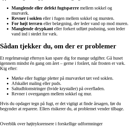
Manglende eller defekt fugtspærre
mellem sokkel og
murværk.
Revner i soklen
eller i fugen mellem sokkel og mursten.
For højt terræn
eller belægning, der leder vand op mod muren.
Manglende drypkant
eller forkert udført pudsning, som leder
vand ind i stedet for væk.
Sådan tjekker du, om der er problemer
Et regelmæssigt eftersyn kan spare dig for mange udgifter. Gå huset
igennem mindst én gang om året – gerne i foråret, når frosten er væk.
Kig efter:
Mørke eller fugtige pletter på murværket tæt ved soklen.
Afskallet maling eller puds.
Saltudblomstringer (hvide krystaller) på overfladen.
Revner i overgangen mellem sokkel og mur.
Hvis du opdager tegn på fugt, er det vigtigt at finde årsagen, før du
begynder at reparere. Ellers risikerer du, at problemet vender tilbage.
Overblik over højtryksrensere i forskellige udformninger