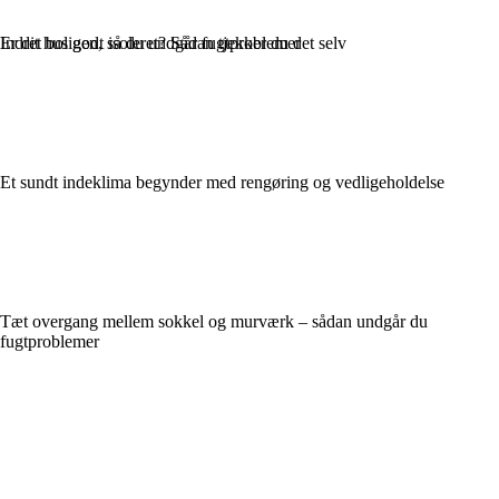
Indret boligen, så du undgår fugtproblemer
Er dit hus godt isoleret? Sådan tjekker du det selv
Et sundt indeklima begynder med rengøring og vedligeholdelse
Tæt overgang mellem sokkel og murværk – sådan undgår du
fugtproblemer