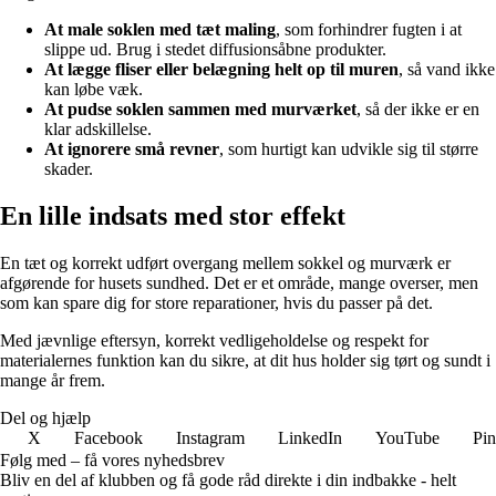
At male soklen med tæt maling
, som forhindrer fugten i at
slippe ud. Brug i stedet diffusionsåbne produkter.
At lægge fliser eller belægning helt op til muren
, så vand ikke
kan løbe væk.
At pudse soklen sammen med murværket
, så der ikke er en
klar adskillelse.
At ignorere små revner
, som hurtigt kan udvikle sig til større
skader.
En lille indsats med stor effekt
En tæt og korrekt udført overgang mellem sokkel og murværk er
afgørende for husets sundhed. Det er et område, mange overser, men
som kan spare dig for store reparationer, hvis du passer på det.
Med jævnlige eftersyn, korrekt vedligeholdelse og respekt for
materialernes funktion kan du sikre, at dit hus holder sig tørt og sundt i
mange år frem.
Del og hjælp
X
Facebook
Instagram
LinkedIn
YouTube
Pin
Følg med – få vores nyhedsbrev
Bliv en del af klubben og få gode råd direkte i din indbakke - helt