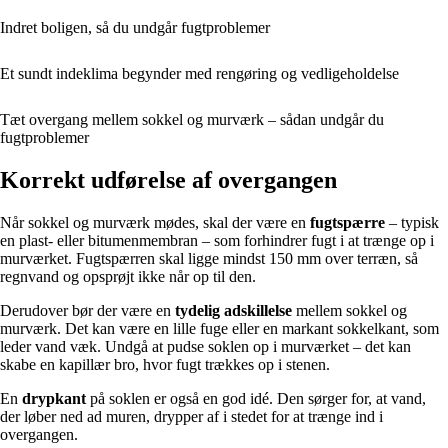
Indret boligen, så du undgår fugtproblemer
Et sundt indeklima begynder med rengøring og vedligeholdelse
Tæt overgang mellem sokkel og murværk – sådan undgår du
fugtproblemer
Korrekt udførelse af overgangen
Når sokkel og murværk mødes, skal der være en
fugtspærre
– typisk
en plast- eller bitumenmembran – som forhindrer fugt i at trænge op i
murværket. Fugtspærren skal ligge mindst 150 mm over terræn, så
regnvand og opsprøjt ikke når op til den.
Derudover bør der være en
tydelig adskillelse
mellem sokkel og
murværk. Det kan være en lille fuge eller en markant sokkelkant, som
leder vand væk. Undgå at pudse soklen op i murværket – det kan
skabe en kapillær bro, hvor fugt trækkes op i stenen.
En
drypkant
på soklen er også en god idé. Den sørger for, at vand,
der løber ned ad muren, drypper af i stedet for at trænge ind i
overgangen.