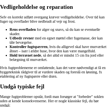
Vedligeholdelse og reparation
Selv en korrekt udført overgang kræver vedligeholdelse. Over tid kan
fuger og overflader blive nedbrudt af vejr og frost.
Rens overfladen
for alger og snavs, så du kan se eventuelle
skader.
Udbedr revner
med en egnet mørtel eller fugemasse, der kan
tåle bevægelse.
Kontroller fugtspærren
, hvis du alligevel skal have murværket
åbnet – især i ældre huse, hvor den kan være mangelfuld.
Hold terrænet nede
, så der altid er mindst 15 cm fra jord eller
belægning til murværket.
Hvis fugtproblemerne er omfattende, kan det være nødvendigt at få en
byggeteknisk rådgiver til at vurdere skaden og foreslå en løsning, fx
etablering af ny fugtspærre eller dræn.
Undgå typiske fejl
Mange fugtproblemer opstår, fordi man forsøger at "forbedre" soklen
uden at kende konsekvenserne. Her er nogle klassiske fejl, du bør
undgå: