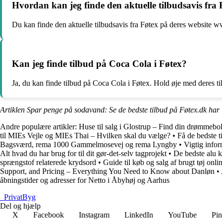
Hvordan kan jeg finde den aktuelle tilbudsavis fra
Du kan finde den aktuelle tilbudsavis fra Føtex på deres website w
Kan jeg finde tilbud på Coca Cola i Føtex?
Ja, du kan finde tilbud på Coca Cola i Føtex. Hold øje med deres til
Artiklen Spar penge på sodavand: Se de bedste tilbud på Føtex.dk har 
Andre populære artikler:
Huse til salg i Glostrup – Find din drømmebol
til MIEs Vejle og MIEs Thai – Hvilken skal du vælge?
•
Få de bedste t
Bagsværd, rema 1000 Gammelmosevej og rema Lyngby
•
Vigtig info
Alt hvad du har brug for til dit gør-det-selv tagprojekt
•
De bedste alu k
sprængstof relaterede krydsord
•
Guide til køb og salg af brugt tøj onli
Support, and Pricing – Everything You Need to Know about Danløn
•
åbningstider og adresser for Netto i Åbyhøj og Aarhus
_
PrivatByg
Del og hjælp
X
Facebook
Instagram
LinkedIn
YouTube
Pin