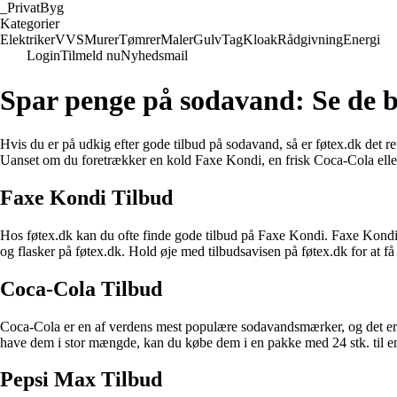
_
PrivatByg
Kategorier
Elektriker
VVS
Murer
Tømrer
Maler
Gulv
Tag
Kloak
Rådgivning
Energi
Login
Tilmeld nu
Nyhedsmail
Spar penge på sodavand: Se de b
Hvis du er på udkig efter gode tilbud på sodavand, så er føtex.dk det
Uanset om du foretrækker en kold Faxe Kondi, en frisk Coca-Cola eller e
Faxe Kondi Tilbud
Hos føtex.dk kan du ofte finde gode tilbud på Faxe Kondi. Faxe Kondi
og flasker på føtex.dk. Hold øje med tilbudsavisen på føtex.dk for at 
Coca-Cola Tilbud
Coca-Cola er en af verdens mest populære sodavandsmærker, og det er og
have dem i stor mængde, kan du købe dem i en pakke med 24 stk. til en 
Pepsi Max Tilbud