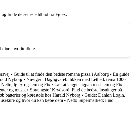
og finde de seneste tilbud fra Føtex.
 dine favoritdrikke.
rsvej
•
Guide til at finde den bedste romana pizza i Aalborg
•
En guide
Harald Nyborg
•
Naviger i Dagligvarebutikken med Lethed: rema 1000
i Netto, føtex og Jem og Fix
•
Lær at lægge tagpap med Jem og Fix –
nter og musik
•
Sprængstof Krydsord: Find de bedste løsninger på
øb batterier og kørestole hos Harald Nyborg
•
Guide: Danløn Login,
 lusekure og hvor du kan købe dem
•
Netto Supermarked: Find