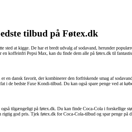
edste tilbud på Føtex.dk
 rette sted at kigge. De har et bredt udvalg af sodavand, herunder po
n koffeinfri Pepsi Max, kan du finde dem alle på føtex.dk til fantastis
 er en dansk favorit, der kombinerer den forfriskende smag af sodavan
få fat i de bedste Faxe Kondi-tilbud. Du kan også spare penge ved at kø
så tilgængeligt på føtex.dk. Du kan finde Coca-Cola i forskellige stør
rigtig god pris. Tjek føtex.dk for Coca-Cola-tilbud og spar penge på d