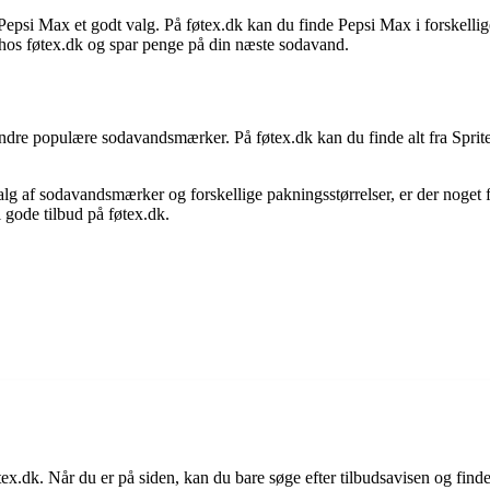
Pepsi Max et godt valg. På føtex.dk kan du finde Pepsi Max i forskell
 hos føtex.dk og spar penge på din næste sodavand.
re populære sodavandsmærker. På føtex.dk kan du finde alt fra Sprite 
alg af sodavandsmærker og forskellige pakningsstørrelser, er der noget f
gode tilbud på føtex.dk.
.dk. Når du er på siden, kan du bare søge efter tilbudsavisen og finde 