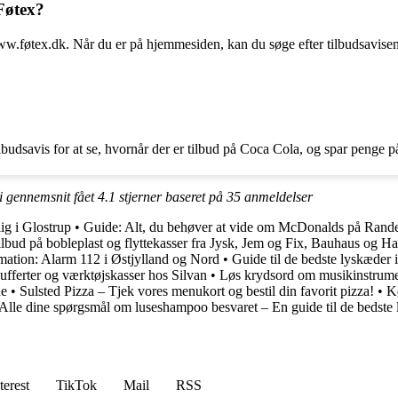
 Føtex?
ww.føtex.dk. Når du er på hjemmesiden, kan du søge efter tilbudsavisen 
budsavis for at se, hvornår der er tilbud på Coca Cola, og spar penge på
i gennemsnit fået
4.1
stjerner baseret på
35
anmeldelser
ig i Glostrup
•
Guide: Alt, du behøver at vide om McDonalds på Rande
ilbud på bobleplast og flyttekasser fra Jysk, Jem og Fix, Bauhaus og 
rmation: Alarm 112 i Østjylland og Nord
•
Guide til de bedste lyskæder 
ufferter og værktøjskasser hos Silvan
•
Løs krydsord om musikinstrume
ne
•
Sulsted Pizza – Tjek vores menukort og bestil din favorit pizza!
•
K
Alle dine spørgsmål om luseshampoo besvaret – En guide til de bedste
terest
TikTok
Mail
RSS