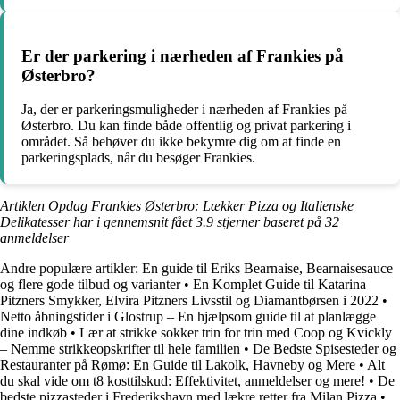
Er der parkering i nærheden af Frankies på
Østerbro?
Ja, der er parkeringsmuligheder i nærheden af Frankies på
Østerbro. Du kan finde både offentlig og privat parkering i
området. Så behøver du ikke bekymre dig om at finde en
parkeringsplads, når du besøger Frankies.
Artiklen Opdag Frankies Østerbro: Lækker Pizza og Italienske
Delikatesser har i gennemsnit fået
3.9
stjerner baseret på
32
anmeldelser
Andre populære artikler:
En guide til Eriks Bearnaise, Bearnaisesauce
og flere gode tilbud og varianter
•
En Komplet Guide til Katarina
Pitzners Smykker, Elvira Pitzners Livsstil og Diamantbørsen i 2022
•
Netto åbningstider i Glostrup – En hjælpsom guide til at planlægge
dine indkøb
•
Lær at strikke sokker trin for trin med Coop og Kvickly
– Nemme strikkeopskrifter til hele familien
•
De Bedste Spisesteder og
Restauranter på Rømø: En Guide til Lakolk, Havneby og Mere
•
Alt
du skal vide om t8 kosttilskud: Effektivitet, anmeldelser og mere!
•
De
bedste pizzasteder i Frederikshavn med lækre retter fra Milan Pizza
•