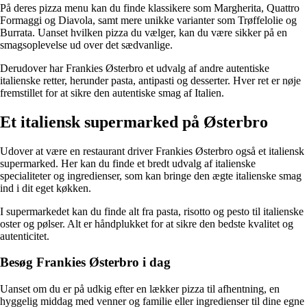
På deres pizza menu kan du finde klassikere som Margherita, Quattro
Formaggi og Diavola, samt mere unikke varianter som Trøffelolie og
Burrata. Uanset hvilken pizza du vælger, kan du være sikker på en
smagsoplevelse ud over det sædvanlige.
Derudover har Frankies Østerbro et udvalg af andre autentiske
italienske retter, herunder pasta, antipasti og desserter. Hver ret er nøje
fremstillet for at sikre den autentiske smag af Italien.
Et italiensk supermarked på Østerbro
Udover at være en restaurant driver Frankies Østerbro også et italiensk
supermarked. Her kan du finde et bredt udvalg af italienske
specialiteter og ingredienser, som kan bringe den ægte italienske smag
ind i dit eget køkken.
I supermarkedet kan du finde alt fra pasta, risotto og pesto til italienske
oster og pølser. Alt er håndplukket for at sikre den bedste kvalitet og
autenticitet.
Besøg Frankies Østerbro i dag
Uanset om du er på udkig efter en lækker pizza til afhentning, en
hyggelig middag med venner og familie eller ingredienser til dine egne