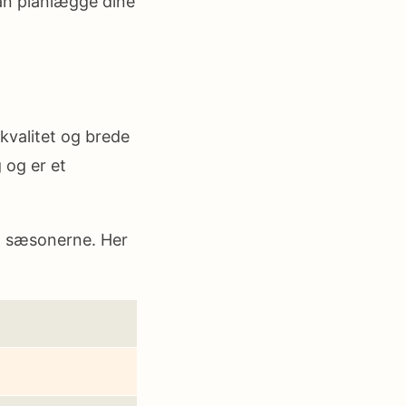
kan planlægge dine
kvalitet og brede
 og er et
g sæsonerne. Her