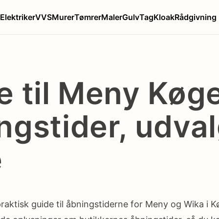
Elektriker
VVS
Murer
Tømrer
Maler
Gulv
Tag
Kloak
Rådgivning
e til Meny Køge
ngstider, udva
e
praktisk guide til åbningstiderne for Meny og Wika i 