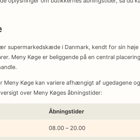
ede oplysninger om butikkernes åbningstider, så du 
e
r ​​supermarkedskæde i Danmark, kendt for sin høje 
arer. Meny Køge er beliggende på en central placering
handle.
or Meny Køge kan variere afhængigt af ugedagene o
oversigt over Meny Køges åbningstider:
Åbningstider
08.00 – 20.00