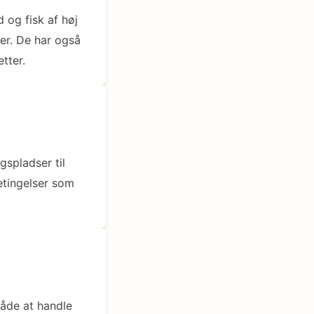
d og fisk af høj
rer. De har også
tter.
gspladser til
tingelser som
åde at handle