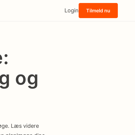
Login
Tilmeld nu
:
lg og
Køge. Læs videre