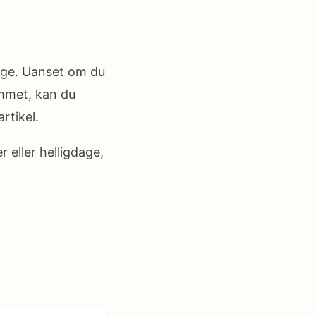
Køge. Uanset om du
emmet, kan du
rtikel.
r eller helligdage,