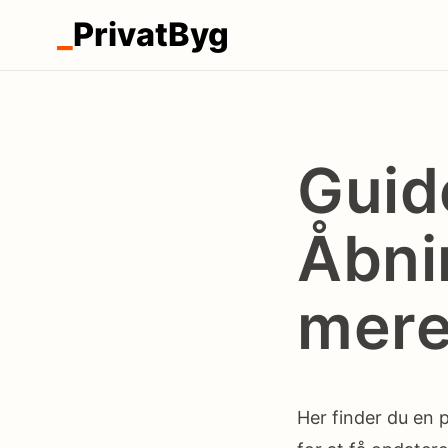
_
PrivatByg
Guid
Åbni
mer
Her finder du en 