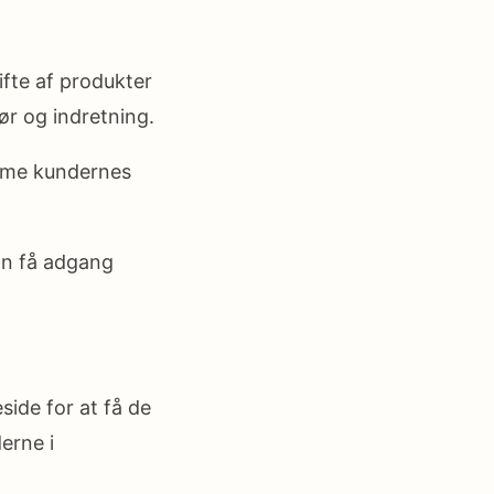
ifte af produkter
hør og indretning.
omme kundernes
kan få adgang
side for at få de
erne i