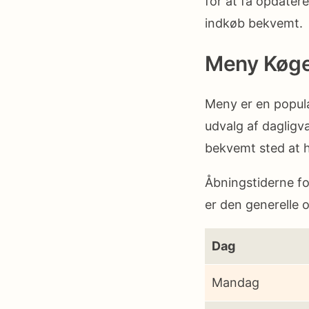
for at få opdater
indkøb bekvemt.
Meny Køg
Meny er en populæ
udvalg af dagligv
bekvemt sted at 
Åbningstiderne f
er den generelle 
Dag
Mandag