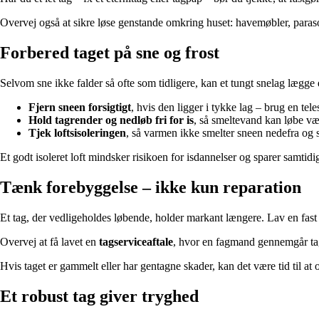
Overvej også at sikre løse genstande omkring huset: havemøbler, parasoll
Forbered taget på sne og frost
Selvom sne ikke falder så ofte som tidligere, kan et tungt snelag lægge e
Fjern sneen forsigtigt
, hvis den ligger i tykke lag – brug en t
Hold tagrender og nedløb fri for is
, så smeltevand kan løbe væ
Tjek loftsisoleringen
, så varmen ikke smelter sneen nedefra og 
Et godt isoleret loft mindsker risikoen for isdannelser og sparer samti
Tænk forebyggelse – ikke kun reparation
Et tag, der vedligeholdes løbende, holder markant længere. Lav en fast r
Overvej at få lavet en
tagserviceaftale
, hvor en fagmand gennemgår tage
Hvis taget er gammelt eller har gentagne skader, kan det være tid til at 
Et robust tag giver tryghed